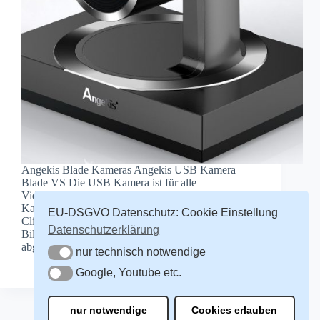
Angekis Blade Kameras Angekis USB Kamera
Blade VS Die USB Kamera ist für alle
Videokonferenzen als Universal Videokonferenz
Kamera einsetzbar. Alle Videokonferenz Software
EU-DSGVO Datenschutz: Cookie Einstellung
Clients können hierbei verwendet werden. Video
Datenschutzerklärung
Bild Qualität Das Video Ergebnis von der hier
abgebildeten Kamera: .. für…
nur technisch notwendige
nur technisch notwendige
Redaktion
9. Oktober 2020
Google, Youtube etc.
Google, Youtube etc.
nur notwendige
Cookies erlauben